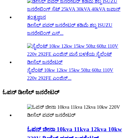
ಡೀಸೆಲ್ ಪವರ್ ಜನರೇಟರ್ ಕಡಿಮೆ ಶಬ್ದ ISUZU
ಜನರೇಟಿಂಗ್ ಎಸ್...
ಸೈಲೆಂಟ್ 10kw 12kw 15kw 50hz 60hz 110V
220v 292FE ಎಂಜಿನ್...
ಓಪನ್ ಡೀಸೆಲ್ ಜನರೇಟರ್
ಓಪನ್ ಚೀನಾ 10kva 11kva 12kva 10kw