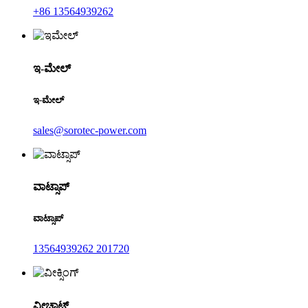
+86 13564939262
ಇ-ಮೇಲ್
ಇ-ಮೇಲ್
sales@sorotec-power.com
ವಾಟ್ಸಾಪ್
ವಾಟ್ಸಾಪ್
13564939262 201720
ವೀಚಾಟ್