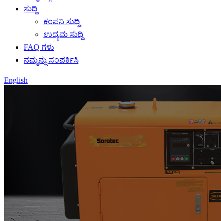
ಸುದ್ದಿ
ಕಂಪನಿ ಸುದ್ದಿ
ಉದ್ಯಮ ಸುದ್ದಿ
FAQ ಗಳು
ನಮ್ಮನ್ನು ಸಂಪರ್ಕಿಸಿ
English