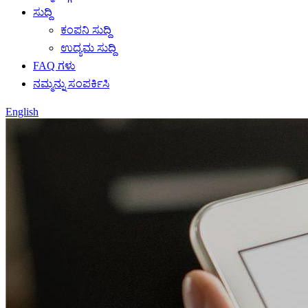
ಸುದ್ದಿ
ಕಂಪನಿ ಸುದ್ದಿ
ಉದ್ಯಮ ಸುದ್ದಿ
FAQ ಗಳು
ನಮ್ಮನ್ನು ಸಂಪರ್ಕಿಸಿ
English