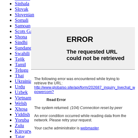
Sinhala
Slovak
Slovenian
Somali
Samoan
Scots Gaelic
Shona
Sindhi
Sundanese
Swahili
Tajik
Tamil
Telugu
Thai
Ukrainian
Urdu
Uzbek
Vietnamese
Welsh
Xhosa
Yiddish
Yoruba
Zulu
Kinyarwanda
Tatar