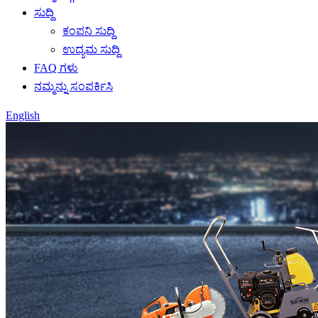
ಸುದ್ದಿ
ಕಂಪನಿ ಸುದ್ದಿ
ಉದ್ಯಮ ಸುದ್ದಿ
FAQ ಗಳು
ನಮ್ಮನ್ನು ಸಂಪರ್ಕಿಸಿ
English