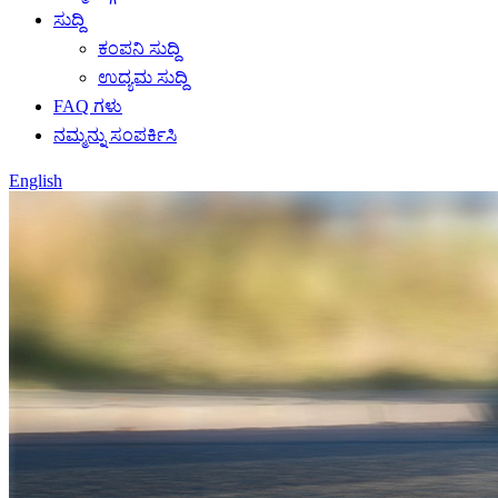
ಸುದ್ದಿ
ಕಂಪನಿ ಸುದ್ದಿ
ಉದ್ಯಮ ಸುದ್ದಿ
FAQ ಗಳು
ನಮ್ಮನ್ನು ಸಂಪರ್ಕಿಸಿ
English