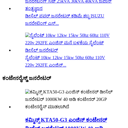
ಡೀಸೆಲ್ ಪವರ್ ಜನರೇಟರ್ ಕಡಿಮೆ ಶಬ್ದ ISUZU
ಜನರೇಟಿಂಗ್ ಎಸ್...
ಸೈಲೆಂಟ್ 10kw 12kw 15kw 50hz 60hz 110V
220v 292FE ಎಂಜಿನ್...
ಕಂಟೇನರೈಸ್ಡ್ ಜನರೇಟರ್
ಕಮ್ಮಿನ್ಸ್ KTA50-G3 ಎಂಜಿನ್ ಕಂಟೇನರ್