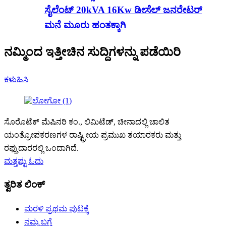
ಸೈಲೆಂಟ್ 20kVA 16Kw ಡೀಸೆಲ್ ಜನರೇಟರ್
ಮನೆ ಮೂರು ಹಂತಕ್ಕಾಗಿ
ನಮ್ಮಿಂದ ಇತ್ತೀಚಿನ ಸುದ್ದಿಗಳನ್ನು ಪಡೆಯಿರಿ
ಕಳುಹಿಸಿ
ಸೊರೊಟೆಕ್ ಮೆಷಿನರಿ ಕಂ., ಲಿಮಿಟೆಡ್, ಚೀನಾದಲ್ಲಿ ಚಾಲಿತ
ಯಂತ್ರೋಪಕರಣಗಳ ರಾಷ್ಟ್ರೀಯ ಪ್ರಮುಖ ತಯಾರಕರು ಮತ್ತು
ರಫ್ತುದಾರರಲ್ಲಿ ಒಂದಾಗಿದೆ.
ಮತ್ತಷ್ಟು ಓದು
ತ್ವರಿತ ಲಿಂಕ್
ಮರಳಿ ಪ್ರಥಮ ಪುಟಕ್ಕೆ
ನಮ್ಮ ಬಗ್ಗೆ