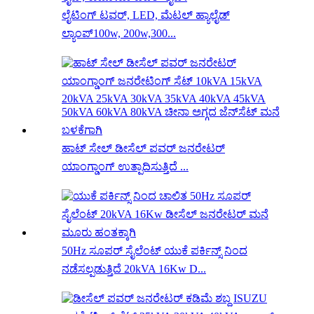
ಲೈಟಿಂಗ್ ಟವರ್, LED, ಮೆಟಲ್ ಹ್ಯಾಲೈಡ್
ಲ್ಯಾಂಪ್100w, 200w,300...
ಹಾಟ್ ಸೇಲ್ ಡೀಸೆಲ್ ಪವರ್ ಜನರೇಟರ್
ಯಾಂಗ್ಡಾಂಗ್ ಉತ್ಪಾದಿಸುತ್ತಿದೆ ...
50Hz ಸೂಪರ್ ಸೈಲೆಂಟ್ ಯುಕೆ ಪರ್ಕಿನ್ಸ್ ನಿಂದ
ನಡೆಸಲ್ಪಡುತ್ತಿದೆ 20kVA 16Kw D...