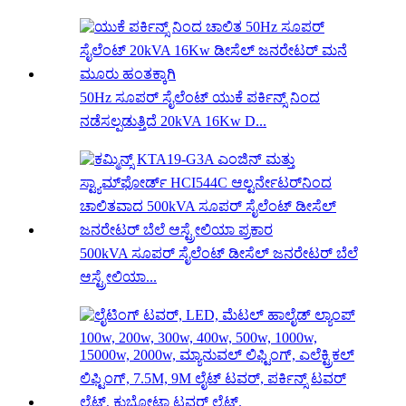
50Hz ಸೂಪರ್ ಸೈಲೆಂಟ್ ಯುಕೆ ಪರ್ಕಿನ್ಸ್ ನಿಂದ
ನಡೆಸಲ್ಪಡುತ್ತಿದೆ 20kVA 16Kw D...
500kVA ಸೂಪರ್ ಸೈಲೆಂಟ್ ಡೀಸೆಲ್ ಜನರೇಟರ್ ಬೆಲೆ
ಆಸ್ಟ್ರೇಲಿಯಾ...