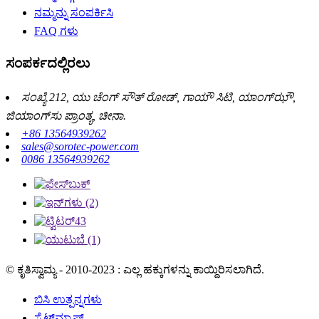
ನಮ್ಮನ್ನು ಸಂಪರ್ಕಿಸಿ
FAQ ಗಳು
ಸಂಪರ್ಕದಲ್ಲಿರಲು
ಸಂಖ್ಯೆ 212, ಯು ಚೆಂಗ್ ಸೌತ್ ರೋಡ್, ಗಾಯೌ ಸಿಟಿ, ಯಾಂಗ್‌ಝೌ,
ಜಿಯಾಂಗ್‌ಸು ಪ್ರಾಂತ್ಯ, ಚೀನಾ.
+86 13564939262
sales@sorotec-power.com
0086 13564939262
© ಕೃತಿಸ್ವಾಮ್ಯ - 2010-2023 : ಎಲ್ಲ ಹಕ್ಕುಗಳನ್ನು ಕಾಯ್ದಿರಿಸಲಾಗಿದೆ.
ಬಿಸಿ ಉತ್ಪನ್ನಗಳು
ಸೈಟ್‌ಮ್ಯಾಪ್