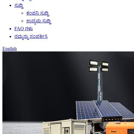
ಸುದ್ದಿ
ಕಂಪನಿ ಸುದ್ದಿ
ಉದ್ಯಮ ಸುದ್ದಿ
FAQ ಗಳು
ನಮ್ಮನ್ನು ಸಂಪರ್ಕಿಸಿ
English