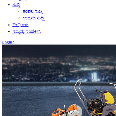
ಸುದ್ದಿ
ಕಂಪನಿ ಸುದ್ದಿ
ಉದ್ಯಮ ಸುದ್ದಿ
FAQ ಗಳು
ನಮ್ಮನ್ನು ಸಂಪರ್ಕಿಸಿ
English