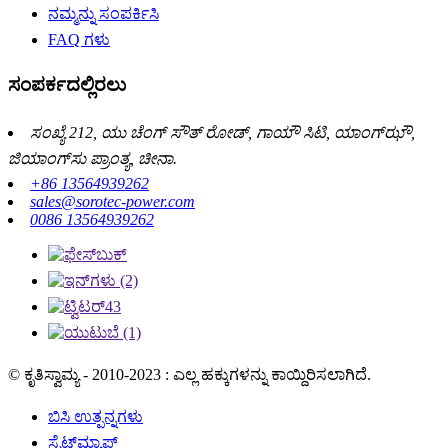
ನಮ್ಮನ್ನು ಸಂಪರ್ಕಿಸಿ
FAQ ಗಳು
ಸಂಪರ್ಕದಲ್ಲಿರಲು
ಸಂಖ್ಯೆ 212, ಯು ಚೆಂಗ್ ಸೌತ್ ರೋಡ್, ಗಾಯೌ ಸಿಟಿ, ಯಾಂಗ್‌ಝೌ,
ಜಿಯಾಂಗ್‌ಸು ಪ್ರಾಂತ್ಯ, ಚೀನಾ.
+86 13564939262
sales@sorotec-power.com
0086 13564939262
© ಕೃತಿಸ್ವಾಮ್ಯ - 2010-2023 : ಎಲ್ಲ ಹಕ್ಕುಗಳನ್ನು ಕಾಯ್ದಿರಿಸಲಾಗಿದೆ.
ಬಿಸಿ ಉತ್ಪನ್ನಗಳು
ಸೈಟ್‌ಮ್ಯಾಪ್