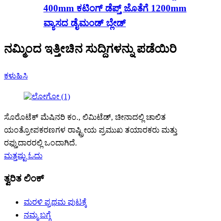
400mm ಕಟಿಂಗ್ ಡೆಪ್ತ್ ಜೊತೆಗೆ 1200mm
ವ್ಯಾಸದ ಡೈಮಂಡ್ ಬ್ಲೇಡ್
ನಮ್ಮಿಂದ ಇತ್ತೀಚಿನ ಸುದ್ದಿಗಳನ್ನು ಪಡೆಯಿರಿ
ಕಳುಹಿಸಿ
ಸೊರೊಟೆಕ್ ಮೆಷಿನರಿ ಕಂ., ಲಿಮಿಟೆಡ್, ಚೀನಾದಲ್ಲಿ ಚಾಲಿತ
ಯಂತ್ರೋಪಕರಣಗಳ ರಾಷ್ಟ್ರೀಯ ಪ್ರಮುಖ ತಯಾರಕರು ಮತ್ತು
ರಫ್ತುದಾರರಲ್ಲಿ ಒಂದಾಗಿದೆ.
ಮತ್ತಷ್ಟು ಓದು
ತ್ವರಿತ ಲಿಂಕ್
ಮರಳಿ ಪ್ರಥಮ ಪುಟಕ್ಕೆ
ನಮ್ಮ ಬಗ್ಗೆ