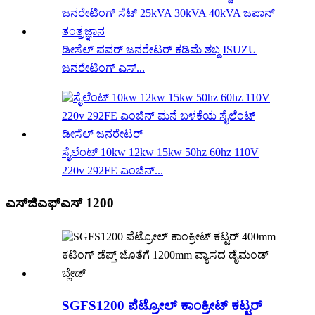
ಡೀಸೆಲ್ ಪವರ್ ಜನರೇಟರ್ ಕಡಿಮೆ ಶಬ್ದ ISUZU
ಜನರೇಟಿಂಗ್ ಎಸ್...
ಸೈಲೆಂಟ್ 10kw 12kw 15kw 50hz 60hz 110V
220v 292FE ಎಂಜಿನ್...
ಎಸ್‌ಜಿಎಫ್‌ಎಸ್ 1200
SGFS1200 ಪೆಟ್ರೋಲ್ ಕಾಂಕ್ರೀಟ್ ಕಟ್ಟರ್