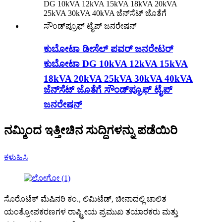
ಕುಬೋಟಾ ಡೀಸೆಲ್ ಪವರ್ ಜನರೇಟರ್
ಕುಬೋಟಾ DG 10kVA 12kVA 15kVA
18kVA 20kVA 25kVA 30kVA 40kVA
ಜೆನ್‌ಸೆಟ್ ಜೊತೆಗೆ ಸೌಂಡ್‌ಪ್ರೂಫ್ ಟೈಪ್
ಜನರೇಷನ್
ನಮ್ಮಿಂದ ಇತ್ತೀಚಿನ ಸುದ್ದಿಗಳನ್ನು ಪಡೆಯಿರಿ
ಕಳುಹಿಸಿ
ಸೊರೊಟೆಕ್ ಮೆಷಿನರಿ ಕಂ., ಲಿಮಿಟೆಡ್, ಚೀನಾದಲ್ಲಿ ಚಾಲಿತ
ಯಂತ್ರೋಪಕರಣಗಳ ರಾಷ್ಟ್ರೀಯ ಪ್ರಮುಖ ತಯಾರಕರು ಮತ್ತು