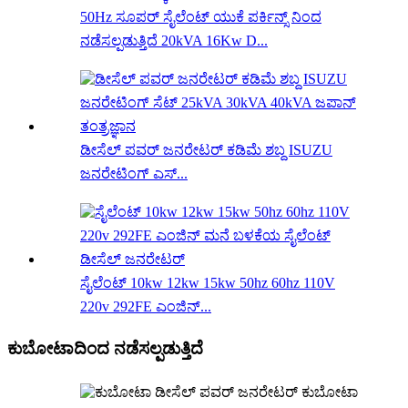
50Hz ಸೂಪರ್ ಸೈಲೆಂಟ್ ಯುಕೆ ಪರ್ಕಿನ್ಸ್ ನಿಂದ
ನಡೆಸಲ್ಪಡುತ್ತಿದೆ 20kVA 16Kw D...
ಡೀಸೆಲ್ ಪವರ್ ಜನರೇಟರ್ ಕಡಿಮೆ ಶಬ್ದ ISUZU
ಜನರೇಟಿಂಗ್ ಎಸ್...
ಸೈಲೆಂಟ್ 10kw 12kw 15kw 50hz 60hz 110V
220v 292FE ಎಂಜಿನ್...
ಕುಬೋಟಾದಿಂದ ನಡೆಸಲ್ಪಡುತ್ತಿದೆ