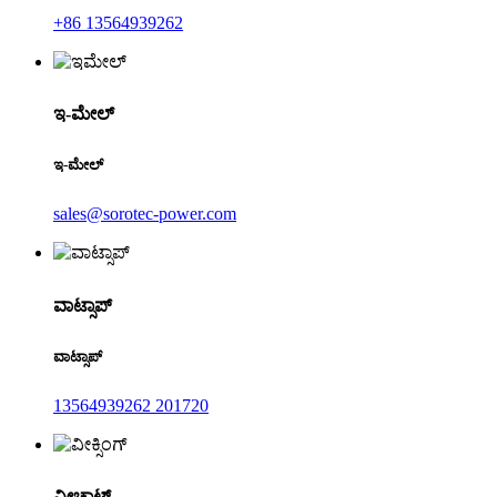
+86 13564939262
ಇ-ಮೇಲ್
ಇ-ಮೇಲ್
sales@sorotec-power.com
ವಾಟ್ಸಾಪ್
ವಾಟ್ಸಾಪ್
13564939262 201720
ವೀಚಾಟ್