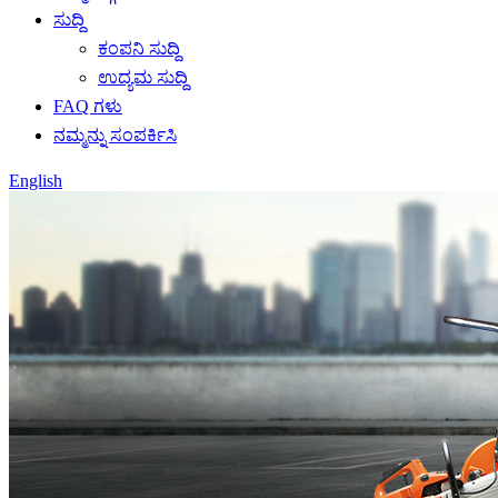
ಸುದ್ದಿ
ಕಂಪನಿ ಸುದ್ದಿ
ಉದ್ಯಮ ಸುದ್ದಿ
FAQ ಗಳು
ನಮ್ಮನ್ನು ಸಂಪರ್ಕಿಸಿ
English