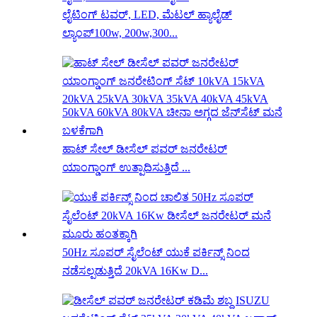
ಲೈಟಿಂಗ್ ಟವರ್, LED, ಮೆಟಲ್ ಹ್ಯಾಲೈಡ್
ಲ್ಯಾಂಪ್100w, 200w,300...
ಹಾಟ್ ಸೇಲ್ ಡೀಸೆಲ್ ಪವರ್ ಜನರೇಟರ್
ಯಾಂಗ್ಡಾಂಗ್ ಉತ್ಪಾದಿಸುತ್ತಿದೆ ...
50Hz ಸೂಪರ್ ಸೈಲೆಂಟ್ ಯುಕೆ ಪರ್ಕಿನ್ಸ್ ನಿಂದ
ನಡೆಸಲ್ಪಡುತ್ತಿದೆ 20kVA 16Kw D...