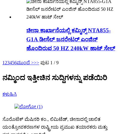
ಚೀನಾ ಕಾರ್ಖಾನೆಯಲ್ಲಿ ಕಮ್ಮಿನ್ಸ್ NTA855-
G1A ಡೀಸೆಲ್ ಜನರೇಟರ್ ಎಂಜಿನ್
ಹೊಂದಿರುವ 50 HZ 240kW ಹಾಟ್ ಸೇಲ್
1
2
3
4
5
6
ಮುಂದೆ >
>>
ಪುಟ 1 / 9
ನಮ್ಮಿಂದ ಇತ್ತೀಚಿನ ಸುದ್ದಿಗಳನ್ನು ಪಡೆಯಿರಿ
ಕಳುಹಿಸಿ
ಸೊರೊಟೆಕ್ ಮೆಷಿನರಿ ಕಂ., ಲಿಮಿಟೆಡ್, ಚೀನಾದಲ್ಲಿ ಚಾಲಿತ
ಯಂತ್ರೋಪಕರಣಗಳ ರಾಷ್ಟ್ರೀಯ ಪ್ರಮುಖ ತಯಾರಕರು ಮತ್ತು