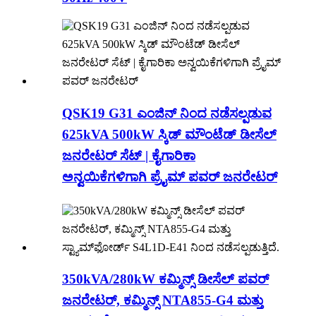
QSK19 G31 ಎಂಜಿನ್ ನಿಂದ ನಡೆಸಲ್ಪಡುವ
625kVA 500kW ಸ್ಕಿಡ್ ಮೌಂಟೆಡ್ ಡೀಸೆಲ್
ಜನರೇಟರ್ ಸೆಟ್ | ಕೈಗಾರಿಕಾ
ಅನ್ವಯಿಕೆಗಳಿಗಾಗಿ ಪ್ರೈಮ್ ಪವರ್ ಜನರೇಟರ್
350kVA/280kW ಕಮ್ಮಿನ್ಸ್ ಡೀಸೆಲ್ ಪವರ್
ಜನರೇಟರ್, ಕಮ್ಮಿನ್ಸ್ NTA855-G4 ಮತ್ತು