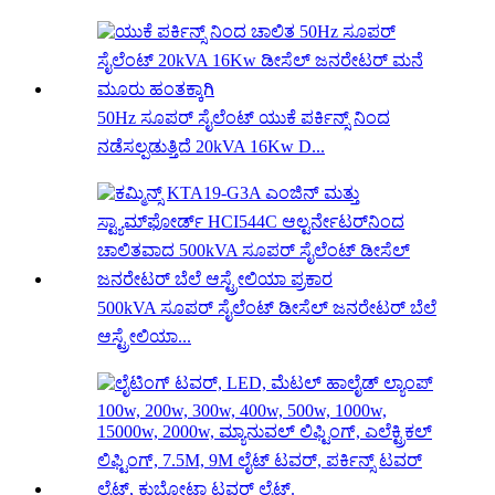
50Hz ಸೂಪರ್ ಸೈಲೆಂಟ್ ಯುಕೆ ಪರ್ಕಿನ್ಸ್ ನಿಂದ
ನಡೆಸಲ್ಪಡುತ್ತಿದೆ 20kVA 16Kw D...
500kVA ಸೂಪರ್ ಸೈಲೆಂಟ್ ಡೀಸೆಲ್ ಜನರೇಟರ್ ಬೆಲೆ
ಆಸ್ಟ್ರೇಲಿಯಾ...