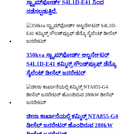
ಸ್ಟ್ಯಾಮ್‌ಫೋರ್ಡ್ S4L1D-E41 ನಿಂದ
ನಡೆಸಲ್ಪಡುತ್ತಿದೆ.
350kva ಸ್ಟ್ಯಾಮ್‌ಫೋರ್ಡ್ ಆಲ್ಟರ್ನೇಟರ್
S4L1D-E41 ಕಮ್ಮಿನ್ಸ್ ಸೌಂಡ್‌ಪ್ರೂಫ್ ಡೆನ್ಯೊ
ಸೈಲೆಂಟ್ ಡೀಸೆಲ್ ಜನರೇಟರ್
ಚೀನಾ ಕಾರ್ಖಾನೆಯಲ್ಲಿ ಕಮ್ಮಿನ್ಸ್ NTA855-G4
ಡೀಸೆಲ್ ಜನರೇಟರ್ ಹೊಂದಿರುವ 280kW