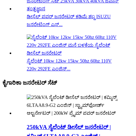
ಡೀಸೆಲ್ ಪವರ್ ಜನರೇಟರ್ ಕಡಿಮೆ ಶಬ್ದ ISUZU
ಜನರೇಟಿಂಗ್ ಎಸ್...
ಸೈಲೆಂಟ್ 10kw 12kw 15kw 50hz 60hz 110V
220v 292FE ಎಂಜಿನ್...
ಕೈಗಾರಿಕಾ ಜನರೇಟರ್ ಸೆಟ್
250kVA ಸೈಲೆಂಟ್ ಡೀಸೆಲ್ ಜನರೇಟರ್ |