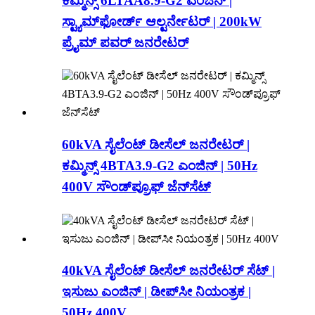
ಕಮ್ಮಿನ್ಸ್ 6LTAA8.9-G2 ಎಂಜಿನ್ |
ಸ್ಟ್ಯಾಮ್‌ಫೋರ್ಡ್ ಆಲ್ಟರ್ನೇಟರ್ | 200kW
ಪ್ರೈಮ್ ಪವರ್ ಜನರೇಟರ್
60kVA ಸೈಲೆಂಟ್ ಡೀಸೆಲ್ ಜನರೇಟರ್ |
ಕಮ್ಮಿನ್ಸ್ 4BTA3.9-G2 ಎಂಜಿನ್ | 50Hz
400V ಸೌಂಡ್‌ಪ್ರೂಫ್ ಜೆನ್‌ಸೆಟ್
40kVA ಸೈಲೆಂಟ್ ಡೀಸೆಲ್ ಜನರೇಟರ್ ಸೆಟ್ |
ಇಸುಜು ಎಂಜಿನ್ | ಡೀಪ್‌ಸೀ ನಿಯಂತ್ರಕ |
50Hz 400V