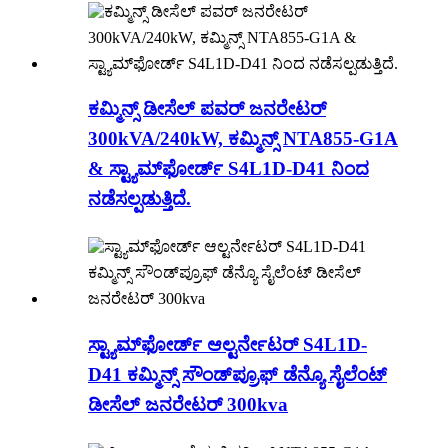
ಕಮ್ಮಿನ್ಸ್ ಡೀಸೆಲ್ ಪವರ್ ಜನರೇಟರ್
300kVA/240kW, ಕಮ್ಮಿನ್ಸ್ NTA855-G1A
& ಸ್ಟ್ಯಾಮ್‌ಫೋರ್ಡ್ S4L1D-D41 ನಿಂದ
ನಡೆಸಲ್ಪಡುತ್ತಿದೆ.
ಸ್ಟ್ಯಾಮ್‌ಫೋರ್ಡ್ ಆಲ್ಟರ್ನೇಟರ್ S4L1D-
D41 ಕಮ್ಮಿನ್ಸ್ ಸೌಂಡ್‌ಪ್ರೂಫ್ ಡೆನ್ಯೊ ಸೈಲೆಂಟ್
ಡೀಸೆಲ್ ಜನರೇಟರ್ 300kva