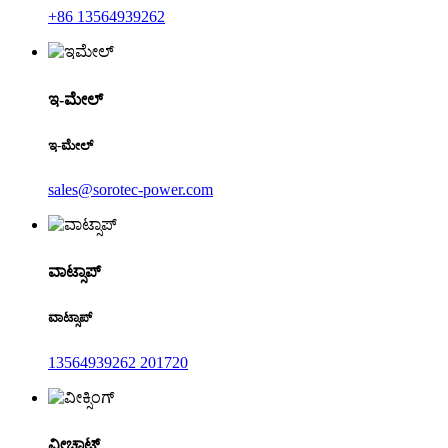
+86 13564939262
ಇ-ಮೇಲ್
ಇ-ಮೇಲ್
sales@sorotec-power.com
ವಾಟ್ಸಾಪ್
ವಾಟ್ಸಾಪ್
13564939262 201720
ವೀಚಾಟ್